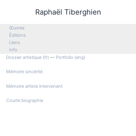
Aller
Raphaël Tiberghien
au
contenu
Œuvres
Éditions
Liens
Info
Dossier artistique (fr)
—
Portfolio (eng)
Mémoire sincérité
Mémoire artiste intervenant
Courte biographie